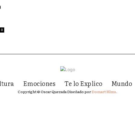
a
0
ltura
Emociones
Te lo Explico
Mundo
Copyright © Oscar Quezada Diseñado por
Domart Films.