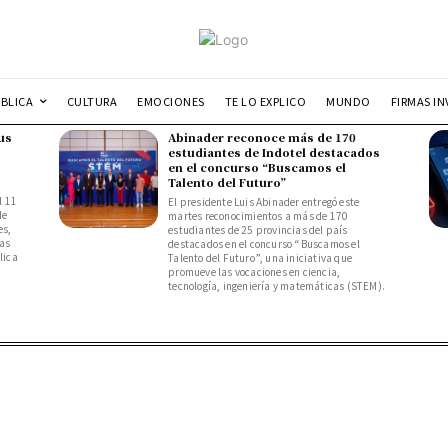
UBLICA
CULTURA
EMOCIONES
TE LO EXPLICO
MUNDO
FIRMAS IN
us
Abinader reconoce más de 170
estudiantes de Indotel destacados
en el concurso “Buscamos el
Talento del Futuro”
l 11
El presidente Luis Abinader entregó este
de
martes reconocimientos a más de 170
es,
estudiantes de 25 provincias del país
das
destacados en el concurso “Buscamos el
lica
Talento del Futuro”, una iniciativa que
promueve las vocaciones en ciencia,
tecnología, ingeniería y matemáticas (STEM).