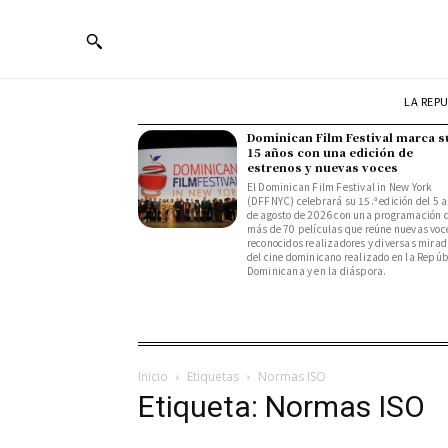
LA REP
Dominican Film Festival marca s
15 años con una edición de
estrenos y nuevas voces
El Dominican Film Festival in New York
(DFFNYC) celebrará su 15.ª edición del 5 a
de agosto de 2026 con una programación 
más de 70 películas que reúne nuevas voc
reconocidos realizadores y diversas mira
del cine dominicano realizado en la Repúb
Dominicana y en la diáspora.
Inicio
Etiquetas
Normas ISO
Etiqueta: Normas ISO