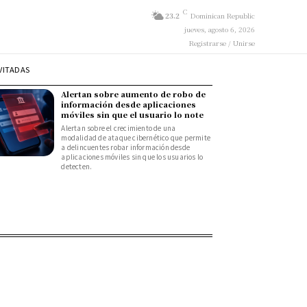
C
23.2
Dominican Republic
jueves, agosto 6, 2026
Registrarse / Unirse
VITADAS
Alertan sobre aumento de robo de
información desde aplicaciones
móviles sin que el usuario lo note
Alertan sobre el crecimiento de una
modalidad de ataque cibernético que permite
a delincuentes robar información desde
aplicaciones móviles sin que los usuarios lo
detecten.