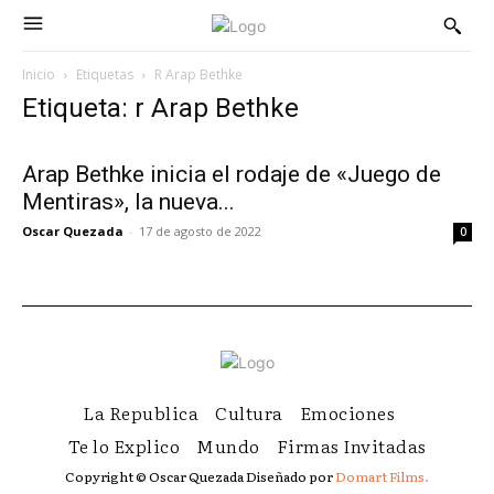
Inicio
Etiquetas
R Arap Bethke
Etiqueta: r Arap Bethke
Arap Bethke inicia el rodaje de «Juego de
Mentiras», la nueva...
Oscar Quezada
-
17 de agosto de 2022
0
La Republica
Cultura
Emociones
Te lo Explico
Mundo
Firmas Invitadas
Copyright © Oscar Quezada Diseñado por
Domart Films.