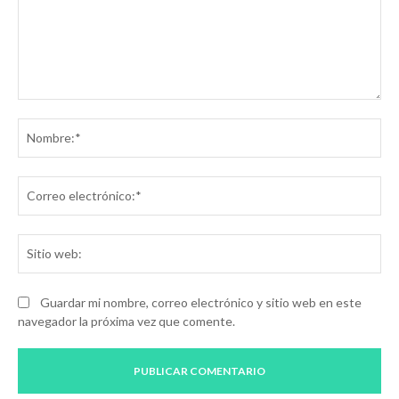
Comentario:
No
Co
ele
Sit
we
Guardar mi nombre, correo electrónico y sitio web en este
navegador la próxima vez que comente.