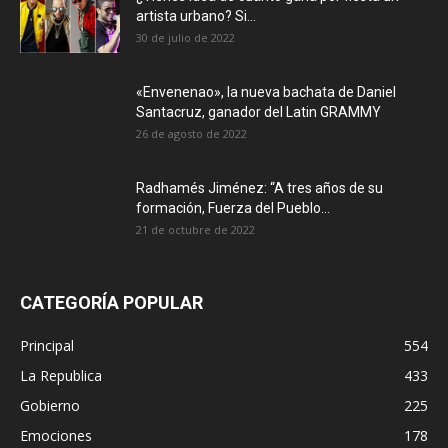
artista urbano? Si...
30 de julio de 2022
«Envenenao», la nueva bachata de Daniel
Santacruz, ganador del Latin GRAMMY
26 de agosto de 2022
Radhamés Jiménez: “A tres años de su
formación, Fuerza del Pueblo...
21 de octubre de 2022
CATEGORÍA POPULAR
Principal
554
La Republica
433
Gobierno
225
Emociones
178