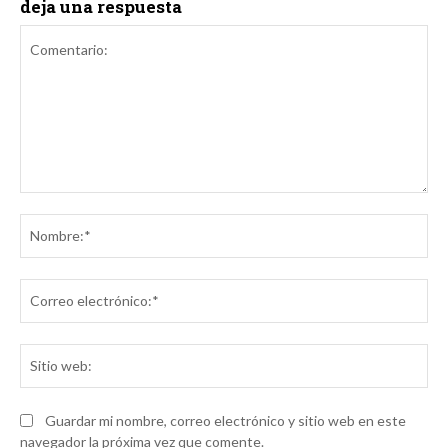
deja una respuesta
Comentario:
No
Co
ele
Sit
we
Guardar mi nombre, correo electrónico y sitio web en este
navegador la próxima vez que comente.