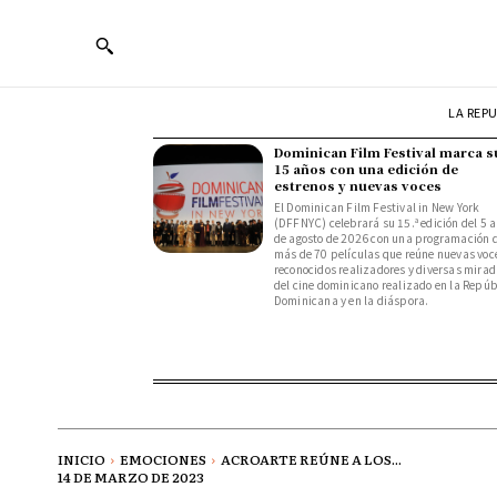
LA REP
Dominican Film Festival marca s
15 años con una edición de
estrenos y nuevas voces
El Dominican Film Festival in New York
(DFFNYC) celebrará su 15.ª edición del 5 a
de agosto de 2026 con una programación 
más de 70 películas que reúne nuevas voc
reconocidos realizadores y diversas mira
del cine dominicano realizado en la Repúb
Dominicana y en la diáspora.
INICIO
EMOCIONES
ACROARTE REÚNE A LOS...
14 DE MARZO DE 2023