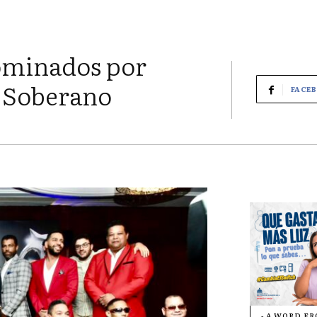
nominados por
 Soberano
FACE
- A WORD F