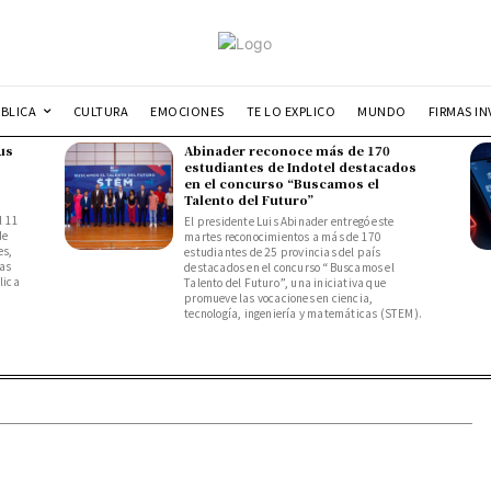
UBLICA
CULTURA
EMOCIONES
TE LO EXPLICO
MUNDO
FIRMAS IN
us
Abinader reconoce más de 170
estudiantes de Indotel destacados
en el concurso “Buscamos el
Talento del Futuro”
l 11
El presidente Luis Abinader entregó este
de
martes reconocimientos a más de 170
es,
estudiantes de 25 provincias del país
das
destacados en el concurso “Buscamos el
lica
Talento del Futuro”, una iniciativa que
promueve las vocaciones en ciencia,
tecnología, ingeniería y matemáticas (STEM).