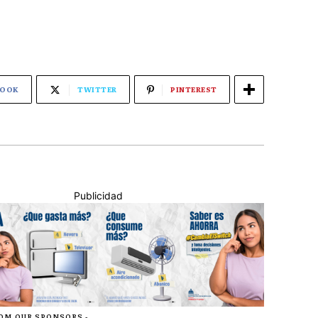
BOOK
TWITTER
PINTEREST
Publicidad
ROM OUR SPONSORS -