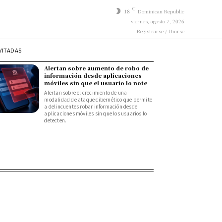
C
18
Dominican Republic
viernes, agosto 7, 2026
Registrarse / Unirse
VITADAS
Alertan sobre aumento de robo de
información desde aplicaciones
móviles sin que el usuario lo note
Alertan sobre el crecimiento de una
modalidad de ataque cibernético que permite
a delincuentes robar información desde
aplicaciones móviles sin que los usuarios lo
detecten.