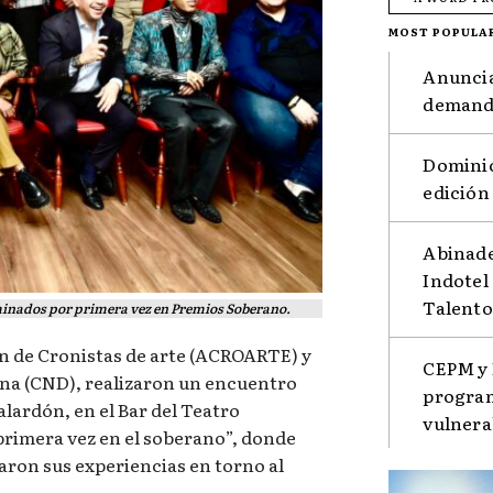
MOST POPULA
Anuncia
demanda
Dominic
edición
Abinade
Indotel
Talento
minados por primera vez en Premios Soberano.
ón de Cronistas de arte (ACROARTE) y
CEPM y 
na (CND), realizaron un encuentro
program
alardón, en el Bar del Teatro
vulnera
 primera vez en el soberano”, donde
ron sus experiencias en torno al