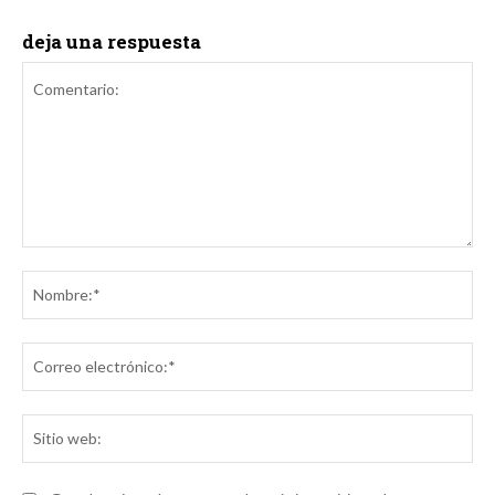
deja una respuesta
Comentario:
No
Co
ele
Sit
we