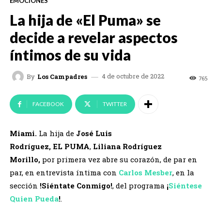
EMOCIONES
La hija de «El Puma» se
decide a revelar aspectos
íntimos de su vida
4 de octubre de 2022
By
Los Campadres
765
FACEBOOK
TWITTER
Miami.
La hija de
José Luis
Rodríguez, EL PUMA
,
Liliana Rodríguez
Morillo,
por primera vez abre su corazón, de par en
par, en entrevista íntima con
Carlos Mesber
, en la
sección
!Siéntate Conmigo!
, del programa
¡
Siéntese
Quien Pueda
!
.