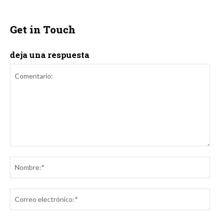
Get in Touch
deja una respuesta
Comentario:
No
Co
ele