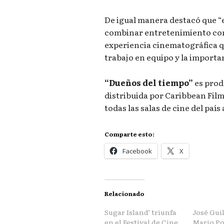
De igual manera destacó que “e
combinar entretenimiento co
experiencia cinematográfica qu
trabajo en equipo y la importan
“Dueños del tiempo”
es prod
distribuida por Caribbean Film
todas las salas de cine del país
Comparte esto:
Facebook
X
Relacionado
Sugar Island’ triunfa
José Gui
en el Festival de Cine
Mario Po