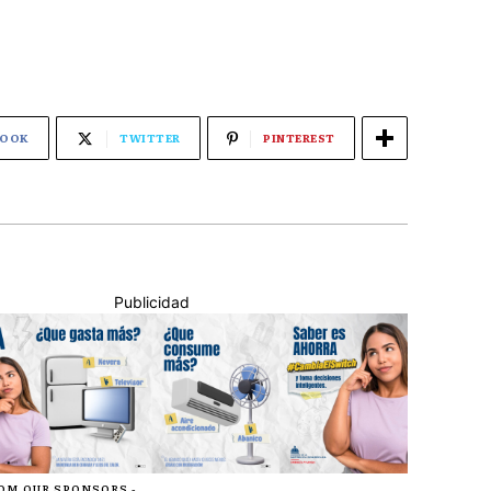
BOOK
TWITTER
PINTEREST
Publicidad
ROM OUR SPONSORS -