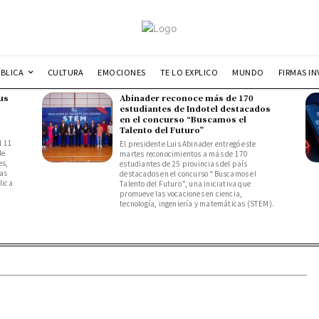
UBLICA
CULTURA
EMOCIONES
TE LO EXPLICO
MUNDO
FIRMAS IN
us
Abinader reconoce más de 170
estudiantes de Indotel destacados
en el concurso “Buscamos el
Talento del Futuro”
l 11
El presidente Luis Abinader entregó este
de
martes reconocimientos a más de 170
es,
estudiantes de 25 provincias del país
das
destacados en el concurso “Buscamos el
lica
Talento del Futuro”, una iniciativa que
promueve las vocaciones en ciencia,
tecnología, ingeniería y matemáticas (STEM).