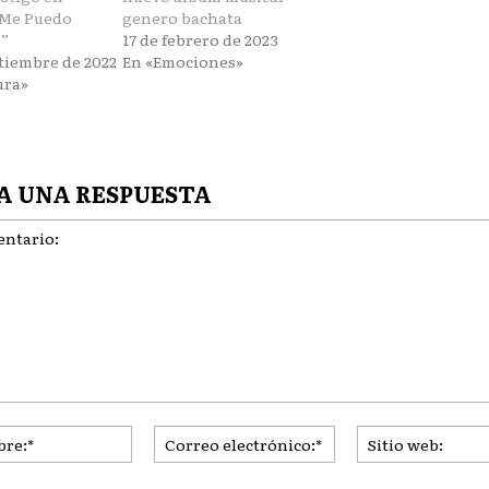
 Me Puedo
genero bachata
”
17 de febrero de 2023
ptiembre de 2022
En «Emociones»
ura»
A UNA RESPUESTA
ario:
Nombre:*
Correo
electrónico:*