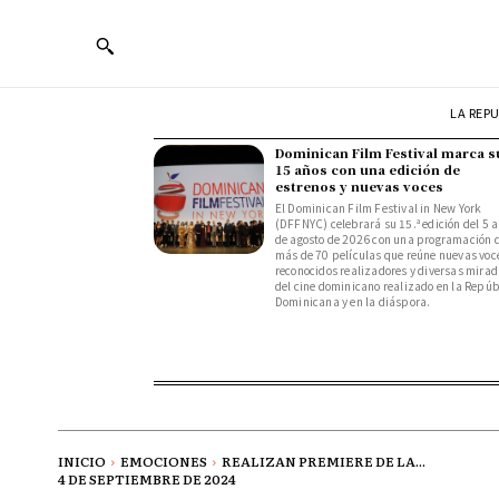
LA REP
Dominican Film Festival marca s
15 años con una edición de
estrenos y nuevas voces
El Dominican Film Festival in New York
(DFFNYC) celebrará su 15.ª edición del 5 a
de agosto de 2026 con una programación 
más de 70 películas que reúne nuevas voc
reconocidos realizadores y diversas mira
del cine dominicano realizado en la Repúb
Dominicana y en la diáspora.
INICIO
EMOCIONES
REALIZAN PREMIERE DE LA...
4 DE SEPTIEMBRE DE 2024