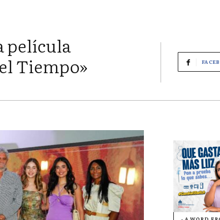
 película
el Tiempo»
FACE
- A WORD F