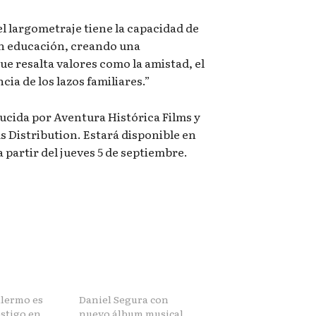
l largometraje tiene la capacidad de
n educación, creando una
e resalta valores como la amistad, el
cia de los lazos familiares.”
ucida por Aventura Histórica Films y
s Distribution. Estará disponible en
 a partir del jueves 5 de septiembre.
llermo es
Daniel Segura con
stigo en
nuevo álbum musical