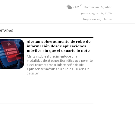
C
21.2
Dominican Republic
jueves, agosto 6, 2026
Registrarse / Unirse
VITADAS
Alertan sobre aumento de robo de
información desde aplicaciones
móviles sin que el usuario lo note
Alertan sobre el crecimiento de una
modalidad de ataque cibernético que permite
a delincuentes robar información desde
aplicaciones móviles sin que los usuarios lo
detecten.