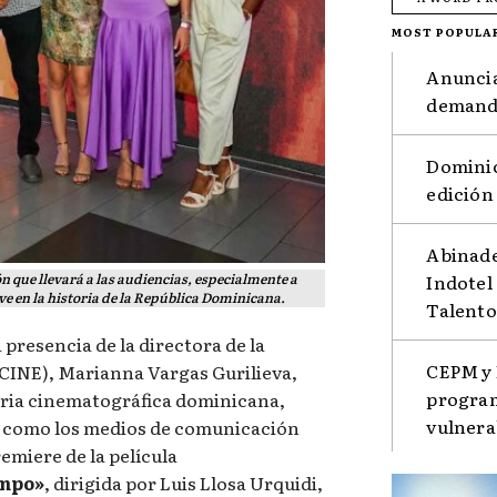
MOST POPULA
Anuncia
demanda
Dominic
edición
Abinade
Indotel
n que llevará a las audiencias, especialmente a
ve en la historia de la República Dominicana.
Talento
 presencia de la directora de la
CEPM y 
CINE), Marianna Vargas Gurilieva,
program
stria cinematográfica dominicana,
vulnera
así como los medios de comunicación
remiere de la película
empo»
, dirigida por Luis Llosa Urquidi,