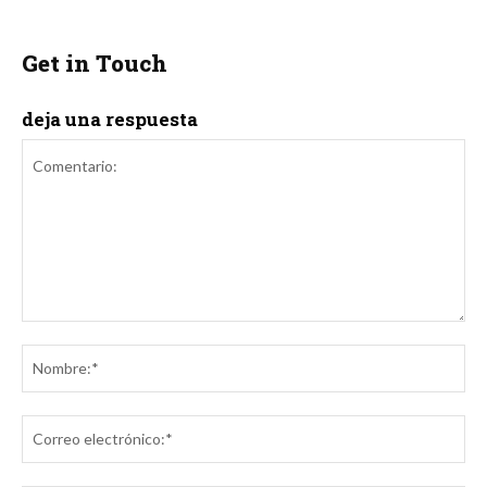
Get in Touch
deja una respuesta
Comentario:
No
Co
ele