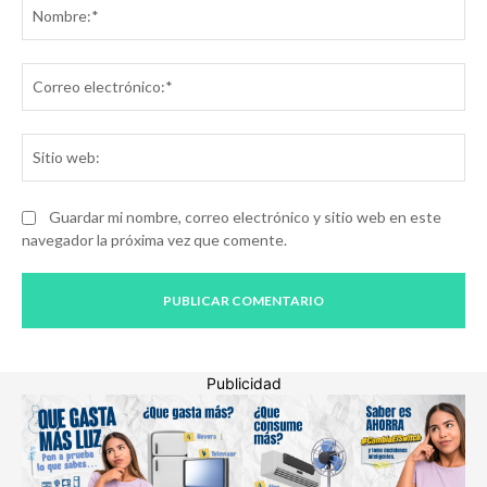
No
Co
ele
Sit
we
Guardar mi nombre, correo electrónico y sitio web en este
navegador la próxima vez que comente.
Publicidad