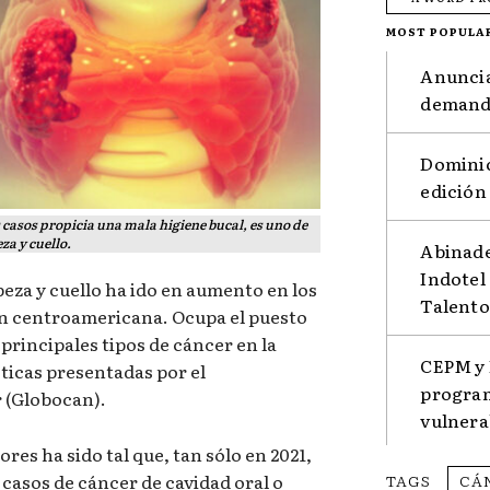
MOST POPULA
Anuncia
demanda
Dominic
edición
s casos propicia una mala higiene bucal, es uno de
za y cuello.
Abinade
Indotel
beza y cuello ha ido en aumento en los
Talento
ón centroamericana. Ocupa el puesto
principales tipos de cáncer en la
CEPM y 
ticas presentadas por el
program
 (Globocan).
vulnera
res ha sido tal que, tan sólo en 2021,
 casos de cáncer de cavidad oral o
TAGS
CÁ