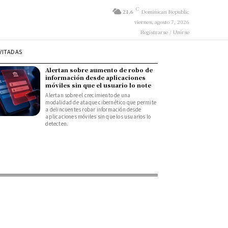
C
21.6
Dominican Republic
viernes, agosto 7, 2026
Registrarse / Unirse
VITADAS
Alertan sobre aumento de robo de
información desde aplicaciones
móviles sin que el usuario lo note
Alertan sobre el crecimiento de una
modalidad de ataque cibernético que permite
a delincuentes robar información desde
aplicaciones móviles sin que los usuarios lo
detecten.