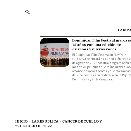
LA REP
Dominican Film Festival marca s
15 años con una edición de
estrenos y nuevas voces
El Dominican Film Festival in New York
(DFFNYC) celebrará su 15.ª edición del 5 a
de agosto de 2026 con una programación 
más de 70 películas que reúne nuevas voc
reconocidos realizadores y diversas mira
del cine dominicano realizado en la Repúb
Dominicana y en la diáspora.
INICIO
LA REPUBLICA
CÁNCER DE CUELLO Y...
25 DE JULIO DE 2022