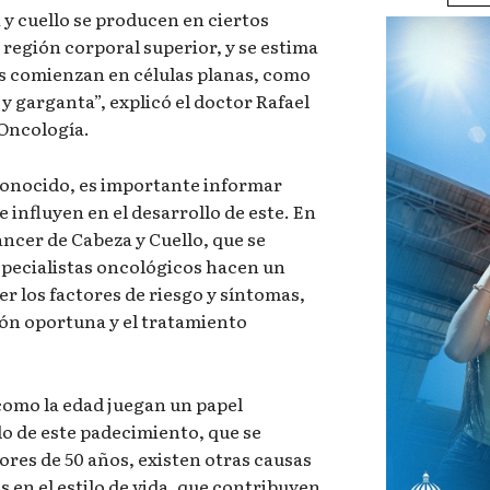
 y cuello se producen en ciertos
egión corporal superior, y se estima
s comienzan en células planas, como
 y garganta”, explicó el doctor Rafael
 Oncología.
 conocido, es importante informar
e influyen en el desarrollo de este. En
áncer de Cabeza y Cuello, que se
specialistas oncológicos hacen un
er los factores de riesgo y síntomas,
ión oportuna y el tratamiento
 como la edad juegan un papel
lo de este padecimiento, que se
es de 50 años, existen otras causas
 en el estilo de vida, que contribuyen