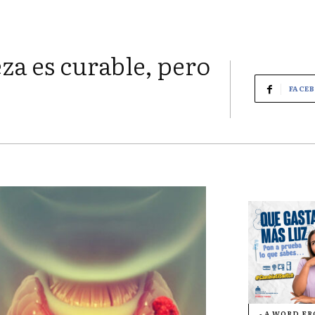
za es curable, pero
FACE
- A WORD F