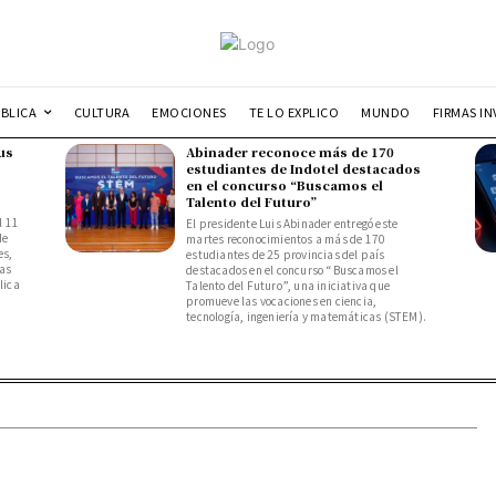
UBLICA
CULTURA
EMOCIONES
TE LO EXPLICO
MUNDO
FIRMAS IN
us
Abinader reconoce más de 170
estudiantes de Indotel destacados
en el concurso “Buscamos el
Talento del Futuro”
l 11
El presidente Luis Abinader entregó este
de
martes reconocimientos a más de 170
es,
estudiantes de 25 provincias del país
das
destacados en el concurso “Buscamos el
lica
Talento del Futuro”, una iniciativa que
promueve las vocaciones en ciencia,
tecnología, ingeniería y matemáticas (STEM).