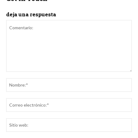
deja una respuesta
Comentario:
No
Co
ele
Sit
we