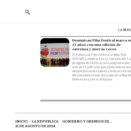
LA REP
Dominican Film Festival marca s
15 años con una edición de
estrenos y nuevas voces
El Dominican Film Festival in New York
(DFFNYC) celebrará su 15.ª edición del 5 a
de agosto de 2026 con una programación 
más de 70 películas que reúne nuevas voc
reconocidos realizadores y diversas mira
del cine dominicano realizado en la Repúb
Dominicana y en la diáspora.
INICIO
LA REPUBLICA
GOBIERNO Y GREMIOS DE...
21 DE AGOSTO DE 2024