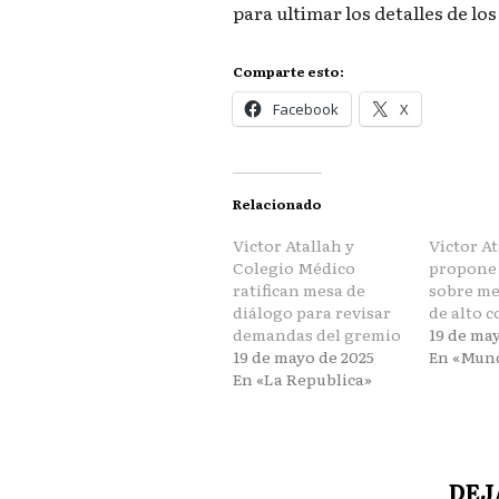
para ultimar los detalles de l
Comparte esto:
Facebook
X
Relacionado
Víctor Atallah y
Víctor At
Colegio Médico
propone 
ratifican mesa de
sobre m
diálogo para revisar
de alto c
demandas del gremio
19 de ma
19 de mayo de 2025
En «Mun
En «La Republica»
DEJ