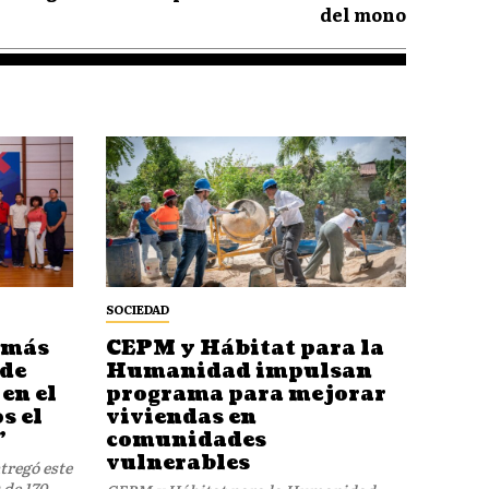
del mono
SOCIEDAD
 más
CEPM y Hábitat para la
 de
Humanidad impulsan
en el
programa para mejorar
s el
viviendas en
”
comunidades
vulnerables
tregó este
de 170