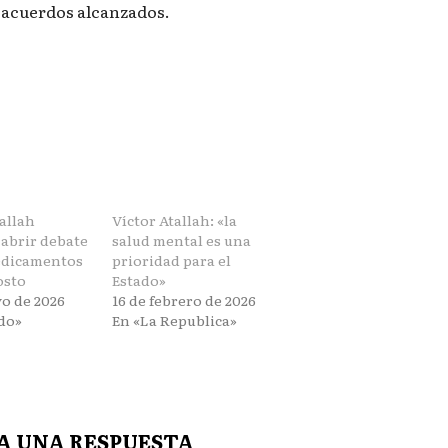
os acuerdos alcanzados.
allah
Víctor Atallah: «la
abrir debate
salud mental es una
edicamentos
prioridad para el
osto
Estado»
yo de 2026
16 de febrero de 2026
do»
En «La Republica»
A UNA RESPUESTA