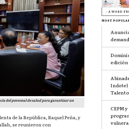
- A WORD F
MOST POPULA
Anuncia
demanda
Dominic
edición
Abinade
Indotel
Talento
cia del personal de salud para garantizar un
CEPM y 
program
denta de la República, Raquel Peña, y
vulnera
allah, se reunieron con