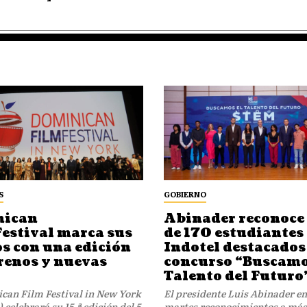
S
GOBIERNO
nican
Abinader reconoce
Festival marca sus
de 170 estudiantes
os con una edición
Indotel destacados 
trenos y nuevas
concurso “Buscamo
Talento del Futuro
can Film Festival in New York
El presidente Luis Abinader en
celebrará su 15.ª edición del 5
martes reconocimientos a más 