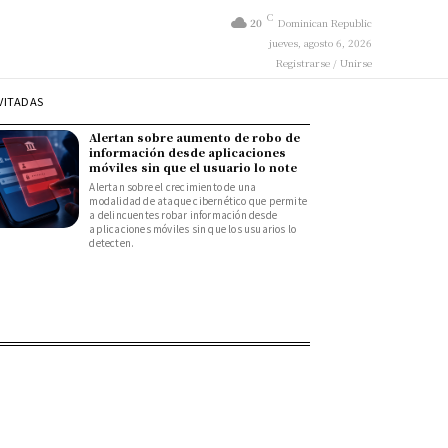
C
20
Dominican Republic
jueves, agosto 6, 2026
Registrarse / Unirse
VITADAS
Alertan sobre aumento de robo de
información desde aplicaciones
móviles sin que el usuario lo note
Alertan sobre el crecimiento de una
modalidad de ataque cibernético que permite
a delincuentes robar información desde
aplicaciones móviles sin que los usuarios lo
detecten.