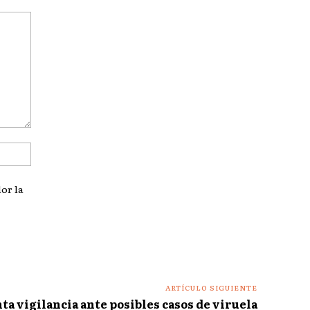
Sitio
web:
or la
ARTÍCULO SIGUIENTE
ta vigilancia ante posibles casos de viruela