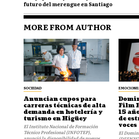
futuro del merengue en Santiago
MORE FROM AUTHOR
SOCIEDAD
EMOCIONE
Anuncian cupos para
Domi
carreras técnicas de alta
Film 
demanda en hotelería y
15 añ
turismo en Higüey
de es
voces
El Instituto Nacional de Formación
Técnico Profesional (INFOTEP),
El Domini
anunció la disponibilidad de nuevos
(DFFNYC) 