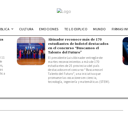
UBLICA
CULTURA
EMOCIONES
TE LO EXPLICO
MUNDO
FIRMAS IN
us
Abinader reconoce más de 170
estudiantes de Indotel destacados
en el concurso “Buscamos el
Talento del Futuro”
l 11
El presidente Luis Abinader entregó este
de
martes reconocimientos a más de 170
es,
estudiantes de 25 provincias del país
das
destacados en el concurso “Buscamos el
lica
Talento del Futuro”, una iniciativa que
promueve las vocaciones en ciencia,
tecnología, ingeniería y matemáticas (STEM).