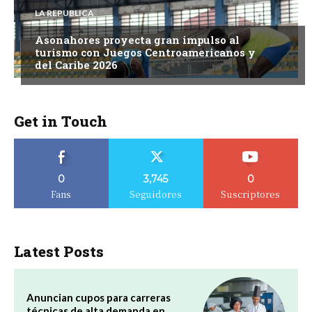
LA REPUBLICA
Asonahores proyecta gran impulso al
turismo con Juegos Centroamericanos y
del Caribe 2026
Get in Touch
0
3,745
0
Fans
Seguidores
Suscriptores
Latest Posts
Anuncian cupos para carreras
técnicas de alta demanda en