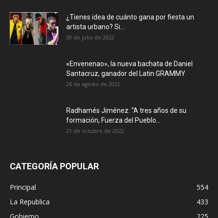
¿Tienes idea de cuánto gana por fiesta un
artista urbano? Si...
30 de julio de 2022
«Envenenao», la nueva bachata de Daniel
Santacruz, ganador del Latin GRAMMY
26 de agosto de 2022
Radhamés Jiménez: “A tres años de su
formación, Fuerza del Pueblo...
21 de octubre de 2022
CATEGORÍA POPULAR
Principal
554
La Republica
433
Gobierno
225