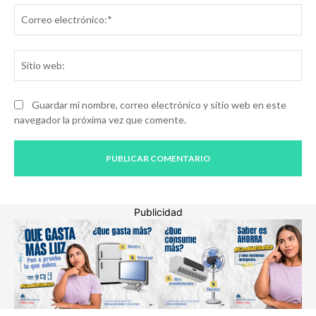
Co
ele
Sit
we
Guardar mi nombre, correo electrónico y sitio web en este
navegador la próxima vez que comente.
Publicidad