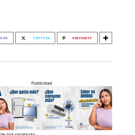
BOOK
TWITTER
PINTEREST
Publicidad
ROM OUR SPONSORS -