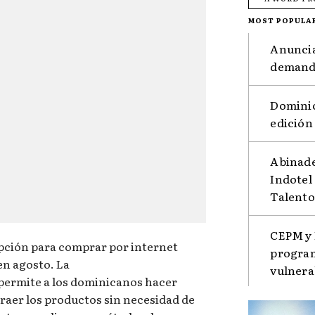
MOST POPULA
Anuncia
demanda
Dominic
edición
Abinade
Indotel
Talento
CEPM y 
ción para comprar por internet
program
en agosto. La
vulnera
 permite a los dominicanos hacer
raer los productos sin necesidad de