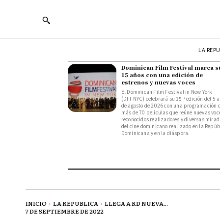
LA REP
Dominican Film Festival marca s
15 años con una edición de
estrenos y nuevas voces
El Dominican Film Festival in New York
(DFFNYC) celebrará su 15.ª edición del 5 a
de agosto de 2026 con una programación 
más de 70 películas que reúne nuevas voc
reconocidos realizadores y diversas mira
del cine dominicano realizado en la Repúb
Dominicana y en la diáspora.
INICIO
LA REPUBLICA
LLEGA A RD NUEVA...
7 DE SEPTIEMBRE DE 2022