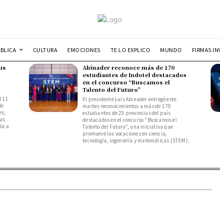
UBLICA
CULTURA
EMOCIONES
TE LO EXPLICO
MUNDO
FIRMAS IN
us
Abinader reconoce más de 170
estudiantes de Indotel destacados
en el concurso “Buscamos el
Talento del Futuro”
l 11
El presidente Luis Abinader entregó este
de
martes reconocimientos a más de 170
es,
estudiantes de 25 provincias del país
das
destacados en el concurso “Buscamos el
lica
Talento del Futuro”, una iniciativa que
promueve las vocaciones en ciencia,
tecnología, ingeniería y matemáticas (STEM).