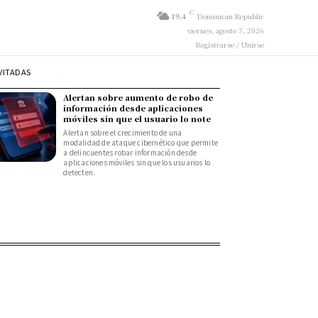
C
19.4
Dominican Republic
viernes, agosto 7, 2026
Registrarse / Unirse
VITADAS
Alertan sobre aumento de robo de
información desde aplicaciones
móviles sin que el usuario lo note
Alertan sobre el crecimiento de una
modalidad de ataque cibernético que permite
a delincuentes robar información desde
aplicaciones móviles sin que los usuarios lo
detecten.