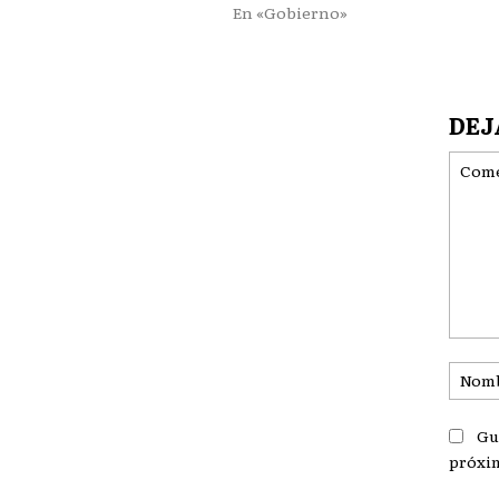
En «Gobierno»
DEJ
Coment
Gu
próxi