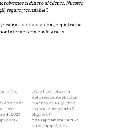
devolvemos el dinero al cliente. Nuestro
gil, seguro y confiable”.
gresar a
Tiendamia
.com
, registrarse
por internet con envío gratis.
imer año,
¿Qué hacía el avión
del presidente Nicolás
tado más de
Maduro en RD y cómo
asajeros
llegó al Aeropuerto El
rzo de 2023
Higüero?
epublica»
2 de septiembre de 2024
En «La Republica»