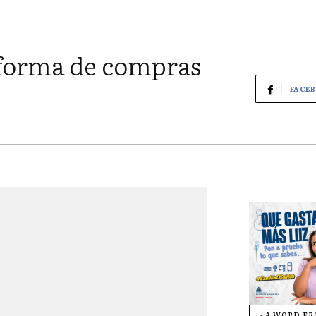
aforma de compras
FACE
- A WORD F