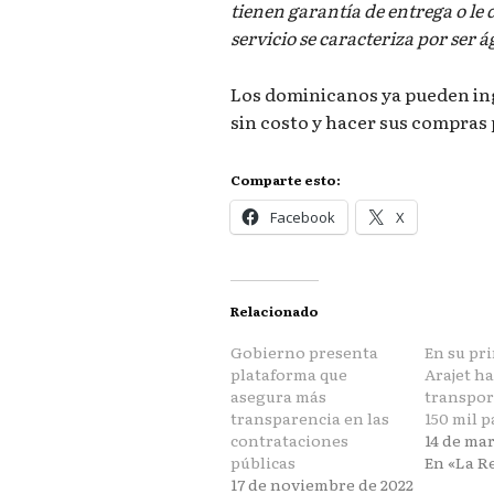
tienen garantía de entrega o le 
servicio se caracteriza por ser á
Los dominicanos ya pueden in
sin costo y hacer sus compras 
Comparte esto:
Facebook
X
Relacionado
Gobierno presenta
En su pr
plataforma que
Arajet ha
asegura más
transpor
transparencia en las
150 mil p
contrataciones
14 de ma
públicas
En «La R
17 de noviembre de 2022