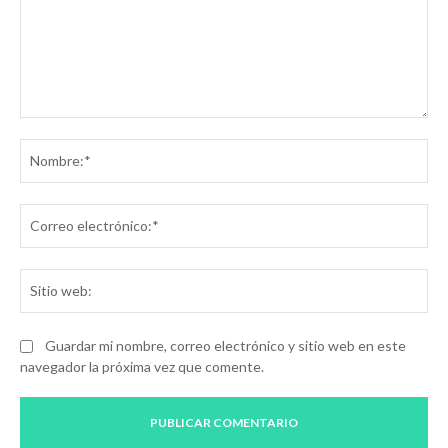
Comentario:
No
Co
ele
Sit
we
Guardar mi nombre, correo electrónico y sitio web en este
navegador la próxima vez que comente.