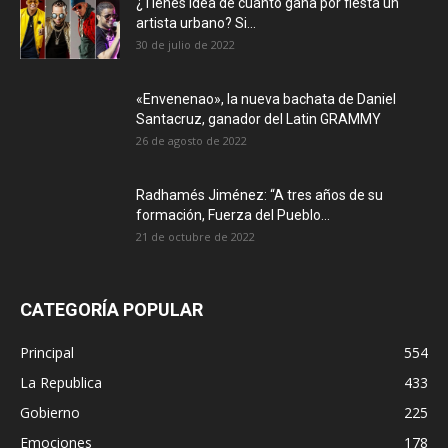
¿Tienes idea de cuánto gana por fiesta un
artista urbano? Si...
30 de julio de 2022
«Envenenao», la nueva bachata de Daniel
Santacruz, ganador del Latin GRAMMY
26 de agosto de 2022
Radhamés Jiménez: “A tres años de su
formación, Fuerza del Pueblo...
21 de octubre de 2022
CATEGORÍA POPULAR
Principal
554
La Republica
433
Gobierno
225
Emociones
178