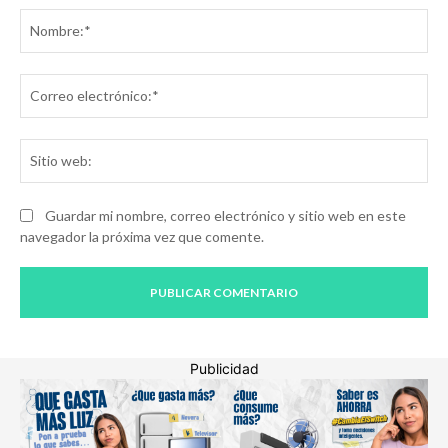
No
Co
ele
Sit
we
Guardar mi nombre, correo electrónico y sitio web en este
navegador la próxima vez que comente.
Publicidad