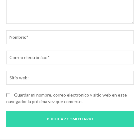
Comentario:
No
Co
ele
Sit
we
Guardar mi nombre, correo electrónico y sitio web en este
navegador la próxima vez que comente.