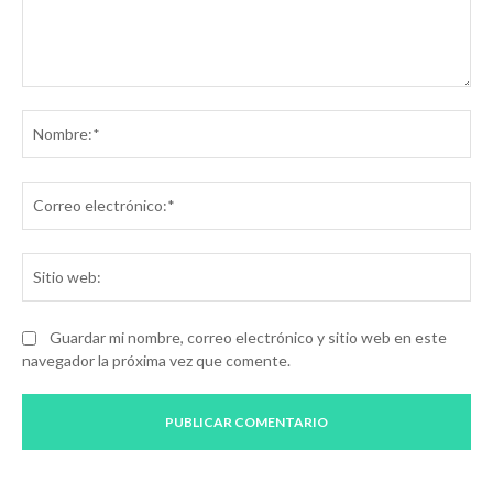
Comentario:
No
Co
ele
Sit
we
Guardar mi nombre, correo electrónico y sitio web en este
navegador la próxima vez que comente.