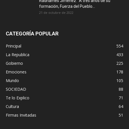
Radhamés Jiménez: “A tres años de su
formación, Fuerza del Pueblo...
21 de octubre de 2022
CATEGORÍA POPULAR
Principal
554
La Republica
433
Gobierno
225
Emociones
178
Mundo
105
SOCIEDAD
88
Te lo Explico
71
Cultura
64
Firmas Invitadas
51