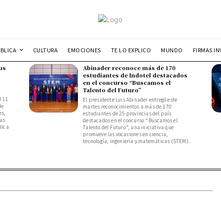
UBLICA
CULTURA
EMOCIONES
TE LO EXPLICO
MUNDO
FIRMAS IN
us
Abinader reconoce más de 170
estudiantes de Indotel destacados
en el concurso “Buscamos el
Talento del Futuro”
l 11
El presidente Luis Abinader entregó este
de
martes reconocimientos a más de 170
es,
estudiantes de 25 provincias del país
das
destacados en el concurso “Buscamos el
lica
Talento del Futuro”, una iniciativa que
promueve las vocaciones en ciencia,
tecnología, ingeniería y matemáticas (STEM).