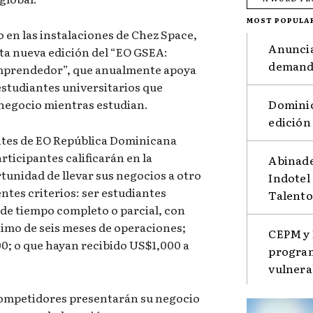
MOST POPULA
 en las instalaciones de Chez Space,
Anuncia
esta nueva edición del “EO GSEA:
demanda
Emprendedor”, que anualmente apoya
estudiantes universitarios que
Dominic
 negocio mientras estudian.
edición
antes de EO República Dominicana
rticipantes calificarán en la
Abinade
tunidad de llevar sus negocios a otro
Indotel
entes criterios: ser estudiantes
Talento
 de tiempo completo o parcial, con
imo de seis meses de operaciones;
CEPM y 
; o que hayan recibido US$1,000 a
program
vulnera
ompetidores presentarán su negocio