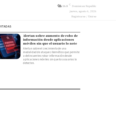
C
16.8
Dominican Republic
jueves, agosto 6, 2026
Registrarse / Unirse
VITADAS
Alertan sobre aumento de robo de
información desde aplicaciones
móviles sin que el usuario lo note
Alertan sobre el crecimiento de una
modalidad de ataque cibernético que permite
a delincuentes robar información desde
aplicaciones móviles sin que los usuarios lo
detecten.