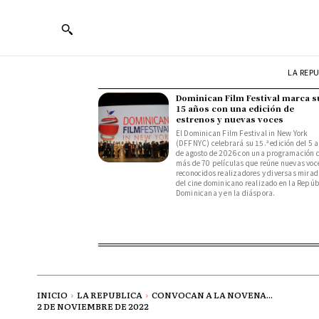
LA REP
Dominican Film Festival marca s
15 años con una edición de
estrenos y nuevas voces
El Dominican Film Festival in New York
(DFFNYC) celebrará su 15.ª edición del 5 a
de agosto de 2026 con una programación 
más de 70 películas que reúne nuevas voc
reconocidos realizadores y diversas mira
del cine dominicano realizado en la Repúb
Dominicana y en la diáspora.
INICIO
LA REPUBLICA
CONVOCAN A LA NOVENA...
2 DE NOVIEMBRE DE 2022