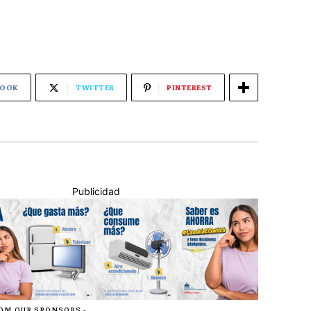
BOOK
TWITTER
PINTEREST
Publicidad
ROM OUR SPONSORS -