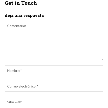
Get in Touch
deja una respuesta
Comentario:
No
Co
ele
Sit
we