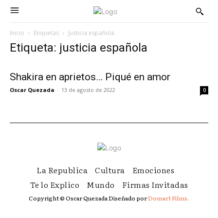
Inicio
Etiquetas
Justicia española
Etiqueta: justicia española
Shakira en aprietos… Piqué en amor
Oscar Quezada
-
13 de agosto de 2022
0
La Republica
Cultura
Emociones
Te lo Explico
Mundo
Firmas Invitadas
Copyright © Oscar Quezada Diseñado por
Domart Films.