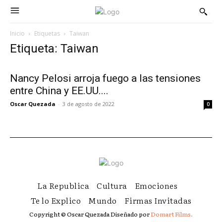
Inicio
Etiquetas
Taiwan
Etiqueta: Taiwan
Nancy Pelosi arroja fuego a las tensiones
entre China y EE.UU....
Oscar Quezada
-
3 de agosto de 2022
0
La Republica
Cultura
Emociones
Te lo Explico
Mundo
Firmas Invitadas
Copyright © Oscar Quezada Diseñado por
Domart Films.