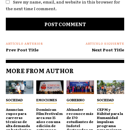
Save my name, email, and website in this browser for
the next time I comment.
ARTÍCULO ANTERIOR
ARTÍCULO SIGUIENTE
Prev Post Title
Next Post Title
MORE FROM AUTHOR
SOCIEDAD
EMOCIONES
GOBIERNO
SOCIEDAD
Anuncian
Dominican
Abinader
CEPM y
cupos para
Film Festival m
reconoce más
Hábitat para la
carreras
arca sus 15
de 170
Humanidad
técnicas de
años con una
estudiantes de
impulsan
alta demanda
edición de
Indotel
programa
en hotelería y
estrenos y
destacados en
para mejorar