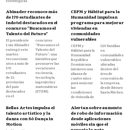
estratégicas
Abinader reconoce más
CEPM y Hábitat para la
de 170 estudiantes de
Humanidad impulsan
Indotel destacados en el
programa para mejorar
concurso “Buscamos el
viviendas en
Talento del Futuro”
comunidades
vulnerables
El presidente
concurso
Luis Abinader
“Buscamos el
CEPM y
120 familias
entregó este
Talento del
Hábitat para la
en
martes
Futuro”, una
Humanidad
comunidades
reconocimie
iniciativa que
República
vulnerables
ntos a más de
promueve las
Dominicana
ubicadas
170
vocaciones
iniciaron una
dentro del
estudiantes
en ciencia,
alianza de
área de
de 25
tecnología,
cuatro años
concesión de
provincias
ingeniería y
para mejorar
la empresa,
del país
matemáticas
las
desde Bávaro
destacados
(STEM).
condiciones
hasta Miches.
en el
de vivienda de
Bellas Artes impulsa el
Alertan sobre aumento
talento artístico y la
de robo de información
danza con Só Dança in
desde aplicaciones
Motion
móviles sin que el
usuario lo note