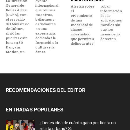
La Dirección
evento
General de
internacional
Alertan sobre
robar
Bellas Artes
que reúne a
el
información
(DGBA), con
maestros,
crecimiento
desde
el respaldo
bailarines y
de una
aplicaciones
del Ministerio
estudiantes
modalidad de
móviles sin
de Cultura,
en una
ataque
que los
abrió las
experiencia
cibernético
usuarios lo
puertas este
dedicada a la
que permite a
detecten.
lunes a Só
formación, la
delincuentes
Dança in
cultura y la
Motion, un
danza.
RECOMENDACIONES DEL EDITOR
ENTRADAS POPULARES
¿Tienes idea de cuánto gana por fiesta un
artista urbano? Si...