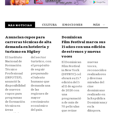
CULTURA
EMOCIONES
MÁS
MÁS NOTICIAS
Anuncian cupos para
Dominican
carreras técnicas de alta
Film Festival marca sus
demanda en hotelería y
15 años con una edición
turismo en Higüey
de estrenos y nuevas
voces
El Instituto
del sector
Nacional de
turístico, con
El Dominican
nuevas
Formación
el propósito
Film Festival
voces,
Técnico
de seguir
in New York
reconocidos
Profesional
preparando
(DFFNYC) cel
realizadores
(INFOTEP),
el talento
ebrará su 15.ª
y diversas
anunció la
humano que
edición del 5
miradas del
disponibilidad
demanda una
al 11 de agosto
cine
de nuevos
de las
de 2026 con
dominicano
cupos para
regiones de
una
realizado en
programas
mayor
programació
la República
de formación
crecimiento
n de más de
Dominicana y
técnica en
económico
70 películas
en la
áreas
del país.
que reúne
diáspora.