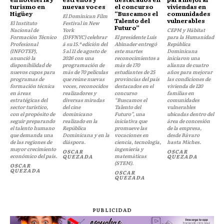
turismo en
nuevas voces
el concurso
viviendas en
Higüey
“Buscamos el
comunidades
El Dominican Film
Talento del
vulnerables
El Instituto
Festival in New
Futuro”
Nacional de
York
CEPM y Hábitat
Formación Técnico
(DFFNYC) celebrar
El presidente Luis
para la Humanidad
Profesional
á su 15.ª edición del
Abinader entregó
República
(INFOTEP),
5 al 11 de agosto de
este martes
Dominicana
anunció la
2026 con una
reconocimientos a
iniciaron una
disponibilidad de
programación de
más de 170
alianza de cuatro
nuevos cupos para
más de 70 películas
estudiantes de 25
años para mejorar
programas de
que reúne nuevas
provincias del país
las condiciones de
formación técnica
voces, reconocidos
destacados en el
vivienda de 120
en áreas
realizadores y
concurso
familias en
estratégicas del
diversas miradas
“Buscamos el
comunidades
sector turístico,
del cine
Talento del
vulnerables
con el propósito de
dominicano
Futuro”, una
ubicadas dentro del
seguir preparando
realizado en la
iniciativa que
área de concesión
el talento humano
República
promueve las
de la empresa,
que demanda una
Dominicana y en la
vocaciones en
desde Bávaro
de las regiones de
diáspora.
ciencia, tecnología,
hasta Miches.
mayor crecimiento
ingeniería y
OSCAR
OSCAR
económico del país.
matemáticas
QUEZADA
QUEZADA
(STEM).
OSCAR
QUEZADA
OSCAR
QUEZADA
PUBLICIDAD