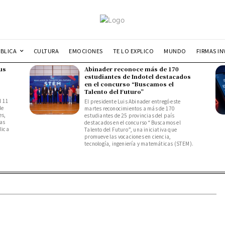
UBLICA
CULTURA
EMOCIONES
TE LO EXPLICO
MUNDO
FIRMAS IN
us
Abinader reconoce más de 170
estudiantes de Indotel destacados
en el concurso “Buscamos el
Talento del Futuro”
l 11
El presidente Luis Abinader entregó este
de
martes reconocimientos a más de 170
es,
estudiantes de 25 provincias del país
das
destacados en el concurso “Buscamos el
lica
Talento del Futuro”, una iniciativa que
promueve las vocaciones en ciencia,
tecnología, ingeniería y matemáticas (STEM).