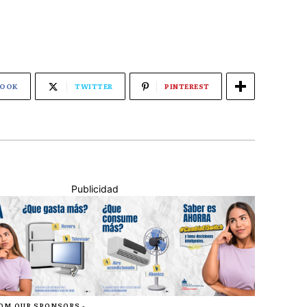
BOOK
TWITTER
PINTEREST
Publicidad
ROM OUR SPONSORS -