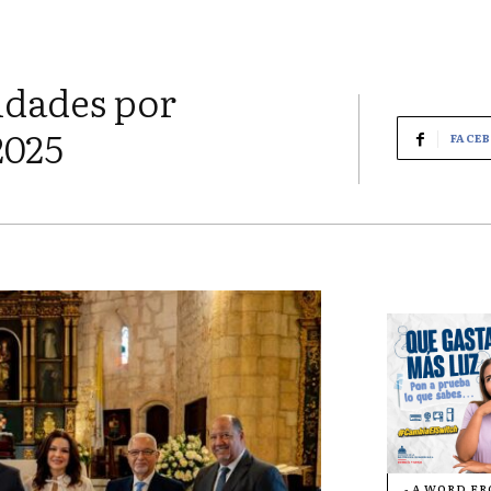
idades por
2025
FACE
- A WORD F