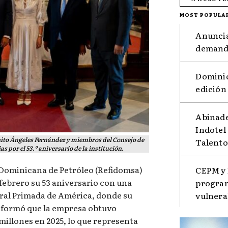
MOST POPULA
Anuncia
demanda
Dominic
edición
Abinade
Indotel
ito Ángeles Fernández y miembros del Consejo de
Talento
 por el 53.º aniversario de la institución.
a Dominicana de Petróleo (Refidomsa)
CEPM y 
ebrero su 53 aniversario con una
program
dral Primada de América, donde su
vulnera
nformó que la empresa obtuvo
millones en 2025, lo que representa