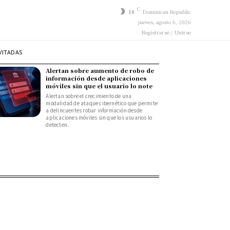
C
18
Dominican Republic
jueves, agosto 6, 2026
Registrarse / Unirse
VITADAS
Alertan sobre aumento de robo de
información desde aplicaciones
móviles sin que el usuario lo note
Alertan sobre el crecimiento de una
modalidad de ataque cibernético que permite
a delincuentes robar información desde
aplicaciones móviles sin que los usuarios lo
detecten.