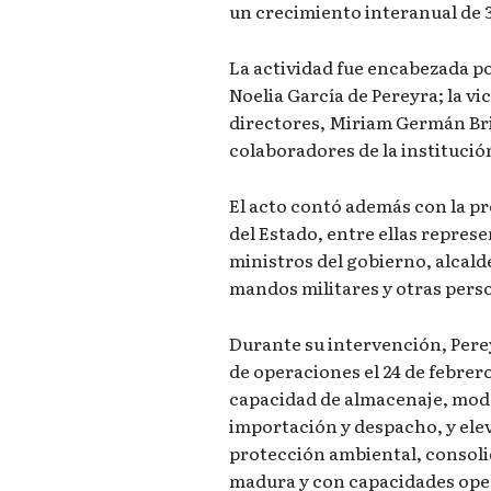
un crecimiento interanual de 3
La actividad fue encabezada p
Noelia García de Pereyra; la v
directores, Miriam Germán Bri
colaboradores de la institució
El acto contó además con la p
del Estado, entre ellas represe
ministros del gobierno, alcald
mandos militares y otras pers
Durante su intervención, Perey
de operaciones el 24 de febrer
capacidad de almacenaje, mode
importación y despacho, y ele
protección ambiental, consol
madura y con capacidades oper