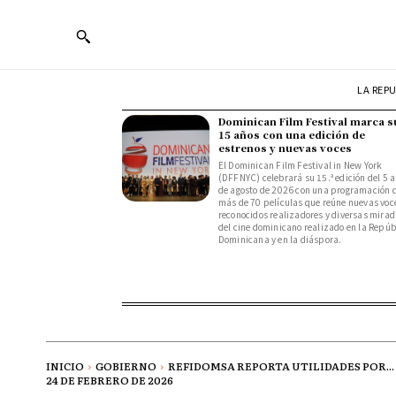
LA REP
Dominican Film Festival marca s
15 años con una edición de
estrenos y nuevas voces
El Dominican Film Festival in New York
(DFFNYC) celebrará su 15.ª edición del 5 a
de agosto de 2026 con una programación 
más de 70 películas que reúne nuevas voc
reconocidos realizadores y diversas mira
del cine dominicano realizado en la Repúb
Dominicana y en la diáspora.
INICIO
GOBIERNO
REFIDOMSA REPORTA UTILIDADES POR...
24 DE FEBRERO DE 2026