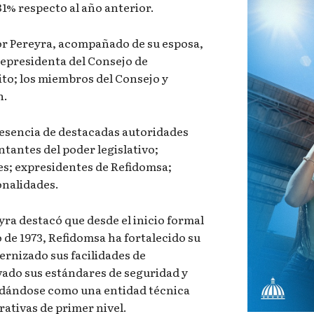
1% respecto al año anterior.
or Pereyra, acompañado de su esposa,
icepresidenta del Consejo de
to; los miembros del Consejo y
n.
resencia de destacadas autoridades
ntantes del poder legislativo;
es; expresidentes de Refidomsa;
onalidades.
ra destacó que desde el inicio formal
o de 1973, Refidomsa ha fortalecido su
rnizado sus facilidades de
vado sus estándares de seguridad y
idándose como una entidad técnica
ativas de primer nivel.