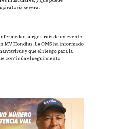
espiratoria severa.
 enfermedad surge a raíz de un evento
ión MV Hondius. La OMS ha informado
hantavirus y que el riesgo para la
que continúa el seguimiento
.