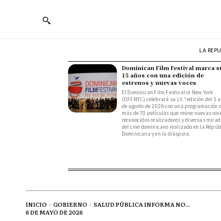
LA REP
Dominican Film Festival marca s
15 años con una edición de
estrenos y nuevas voces
El Dominican Film Festival in New York
(DFFNYC) celebrará su 15.ª edición del 5 a
de agosto de 2026 con una programación 
más de 70 películas que reúne nuevas voc
reconocidos realizadores y diversas mira
del cine dominicano realizado en la Repúb
Dominicana y en la diáspora.
INICIO
GOBIERNO
SALUD PÚBLICA INFORMA NO...
6 DE MAYO DE 2026