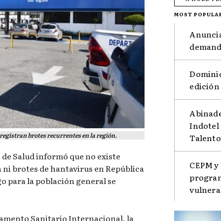
MOST POPULA
Anuncia
demanda
Dominic
edición
Abinade
Indotel
egistran brotes recurrentes en la región.
Talento
 de Salud informó que no existe
CEPM y 
a ni brotes de hantavirus en República
program
go para la población general se
vulnera
amento Sanitario Internacional, la