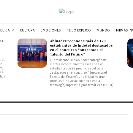
UBLICA
CULTURA
EMOCIONES
TE LO EXPLICO
MUNDO
FIRMAS IN
us
Abinader reconoce más de 170
estudiantes de Indotel destacados
en el concurso “Buscamos el
Talento del Futuro”
l 11
El presidente Luis Abinader entregó este
de
martes reconocimientos a más de 170
es,
estudiantes de 25 provincias del país
das
destacados en el concurso “Buscamos el
lica
Talento del Futuro”, una iniciativa que
promueve las vocaciones en ciencia,
tecnología, ingeniería y matemáticas (STEM).