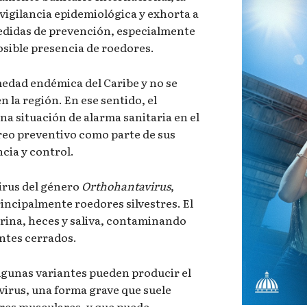
 vigilancia epidemiológica y exhorta a
medidas de prevención, especialmente
osible presencia de roedores.
medad endémica del Caribe y no se
 la región. En ese sentido, el
na situación de alarma sanitaria en el
reo preventivo como parte de sus
ncia y control.
irus del género
Orthohantavirus
,
incipalmente roedores silvestres. El
 orina, heces y saliva, contaminando
entes cerrados.
lgunas variantes pueden producir el
irus, una forma grave que suele
lores musculares, y que puede