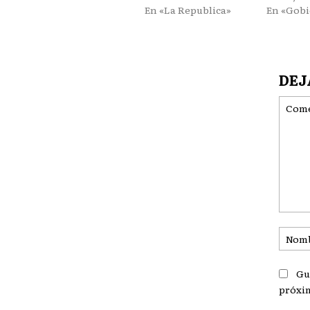
En «La Republica»
En «Gob
DEJ
Coment
Gu
próxi