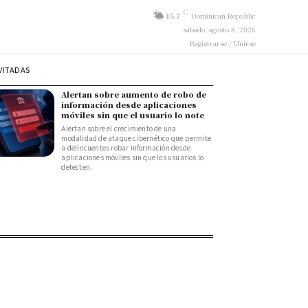
C
15.7
Dominican Republic
sábado, agosto 8, 2026
Registrarse / Unirse
VITADAS
Alertan sobre aumento de robo de
información desde aplicaciones
móviles sin que el usuario lo note
Alertan sobre el crecimiento de una
modalidad de ataque cibernético que permite
a delincuentes robar información desde
aplicaciones móviles sin que los usuarios lo
detecten.