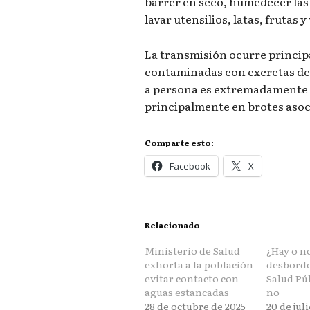
barrer en seco, humedecer las 
lavar utensilios, latas, frutas
La transmisión ocurre princip
contaminadas con excretas de
a persona es extremadamente 
principalmente en brotes asoc
Comparte esto:
Facebook
X
Relacionado
Ministerio de Salud
¿Hay o n
exhorta a la población
desborde
evitar contacto con
Salud Púb
aguas estancadas
no
28 de octubre de 2025
20 de jul