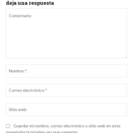
deja una respuesta
Comentario:
No
Co
ele
Sit
we
Guardar mi nombre, correo electrónico y sitio web en este
navegador la próxima vez que comente.