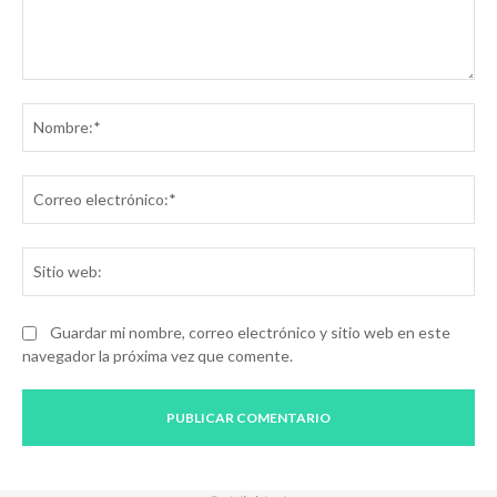
Comentario:
No
Co
ele
Sit
we
Guardar mi nombre, correo electrónico y sitio web en este
navegador la próxima vez que comente.