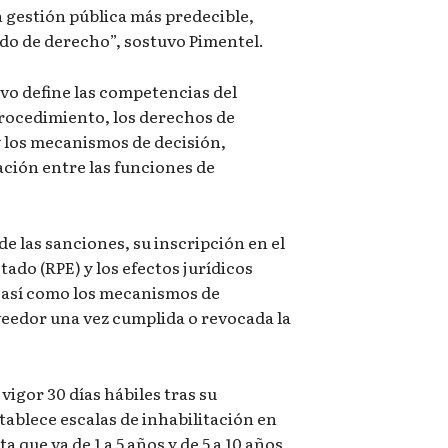
 gestión pública más predecible,
tado de derecho”, sostuvo Pimentel.
o define las competencias del
procedimiento, los derechos de
y los mecanismos de decisión,
ación entre las funciones de
e las sanciones, su inscripción en el
ado (RPE) y los efectos jurídicos
, así como los mecanismos de
veedor una vez cumplida o revocada la
vigor 30 días hábiles tras su
tablece escalas de inhabilitación en
a que va de 1 a 5 años y de 5 a 10 años,