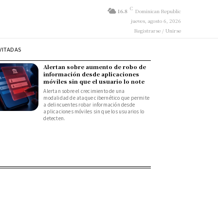
C
16.8
Dominican Republic
jueves, agosto 6, 2026
Registrarse / Unirse
VITADAS
Alertan sobre aumento de robo de
información desde aplicaciones
móviles sin que el usuario lo note
Alertan sobre el crecimiento de una
modalidad de ataque cibernético que permite
a delincuentes robar información desde
aplicaciones móviles sin que los usuarios lo
detecten.