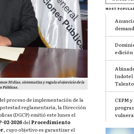
MOST POPULA
Anuncia
demanda
Dominic
edición
Abinade
Indotel
s 30 días, sistematiza y regula el ejercicio de la
Talento
s Públicas.
 del proceso de implementación de la
CEPM y 
su potestad reglamentaria, la Dirección
program
icas (DGCP) emitió este lunes el
vulnera
-02-2026
del
Procedimiento
or
, cuyo objetivo es garantizar el