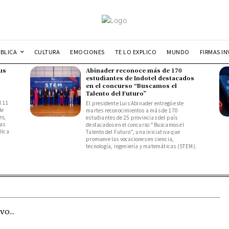
UBLICA
CULTURA
EMOCIONES
TE LO EXPLICO
MUNDO
FIRMAS IN
us
Abinader reconoce más de 170
estudiantes de Indotel destacados
en el concurso “Buscamos el
Talento del Futuro”
l 11
El presidente Luis Abinader entregó este
de
martes reconocimientos a más de 170
es,
estudiantes de 25 provincias del país
das
destacados en el concurso “Buscamos el
lica
Talento del Futuro”, una iniciativa que
promueve las vocaciones en ciencia,
tecnología, ingeniería y matemáticas (STEM).
O...