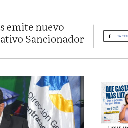
as emite nuevo
ativo Sancionador
FACE
- A WORD F