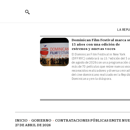
LA REP
Dominican Film Festival marca s
15 años con una edición de
estrenos y nuevas voces
El Dominican Film Festival in New York
(DFFNYC) celebrará su 15.ª edición del 5 a
de agosto de 2026 con una programación 
más de 70 películas que reúne nuevas voc
reconocidos realizadores y diversas mira
del cine dominicano realizado en la Repúb
Dominicana y en la diáspora.
INICIO
GOBIERNO
CONTRATACIONES PÚBLICAS EMITE NUEV
27 DE ABRIL DE 2026