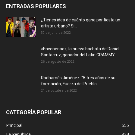
ENTRADAS POPULARES
¿Tienes idea de cuánto gana por fiesta un
artista urbano? Si...
30 de julio de 2022
«Envenenao», la nueva bachata de Daniel
Santacruz, ganador del Latin GRAMMY
26 de agosto de 2022
Radhamés Jiménez: “A tres años de su
formación, Fuerza del Pueblo...
21 de octubre de 2022
CATEGORÍA POPULAR
Principal
555
La Republica
434