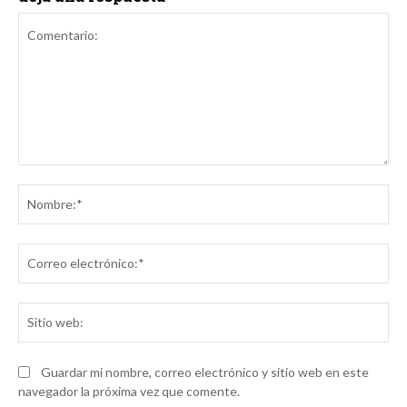
Comentario:
No
Co
ele
Sit
we
Guardar mi nombre, correo electrónico y sitio web en este
navegador la próxima vez que comente.