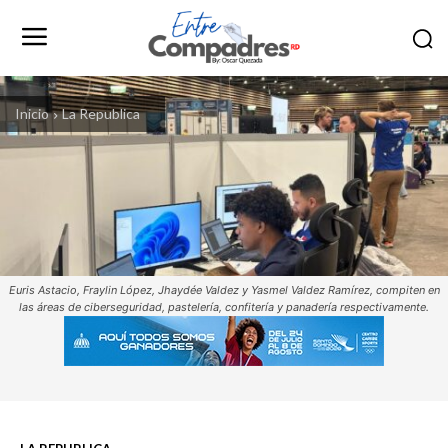
Inicio
La Republica
Euris Astacio, Fraylin López, Jhaydée Valdez y Yasmel Valdez Ramírez, compiten en
las áreas de ciberseguridad, pastelería, confitería y panadería respectivamente.