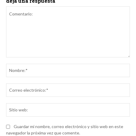
deja una respuesta
Comentario:
No
Co
ele
Sit
we
Guardar mi nombre, correo electrónico y sitio web en este
navegador la próxima vez que comente.