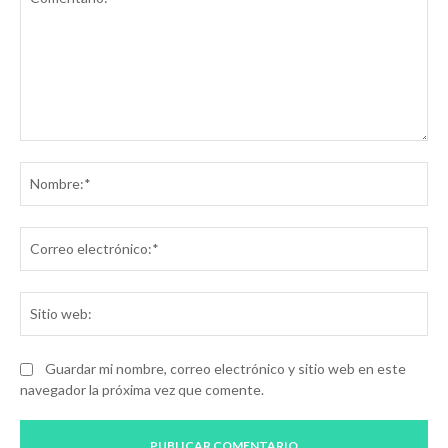
Comentario:
No
Co
ele
Sit
we
Guardar mi nombre, correo electrónico y sitio web en este
navegador la próxima vez que comente.