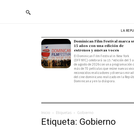
LA REP
Dominican Film Festival marca s
15 años con una edición de
estrenos y nuevas voces
El Dominican Film Festival in New York
(DFFNYC) celebrará su 15.ª edición del 5 a
de agosto de 2026 con una programación 
más de 70 películas que reúne nuevas voc
reconocidos realizadores y diversas mira
del cine dominicano realizado en la Repúb
Dominicana y en la diáspora.
Inicio
Etiquetas
Gobierno
Etiqueta: Gobierno