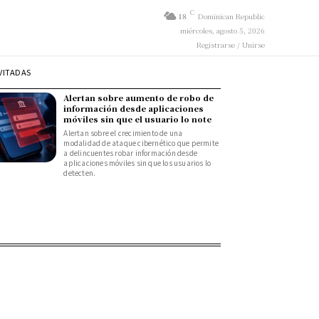
C
18
Dominican Republic
miércoles, agosto 5, 2026
Registrarse / Unirse
VITADAS
Alertan sobre aumento de robo de
información desde aplicaciones
móviles sin que el usuario lo note
Alertan sobre el crecimiento de una
modalidad de ataque cibernético que permite
a delincuentes robar información desde
aplicaciones móviles sin que los usuarios lo
detecten.