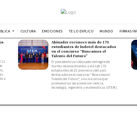
UBLICA
CULTURA
EMOCIONES
TE LO EXPLICO
MUNDO
FIRMAS IN
us
Abinader reconoce más de 170
estudiantes de Indotel destacados
en el concurso “Buscamos el
Talento del Futuro”
l 11
El presidente Luis Abinader entregó este
de
martes reconocimientos a más de 170
es,
estudiantes de 25 provincias del país
das
destacados en el concurso “Buscamos el
lica
Talento del Futuro”, una iniciativa que
promueve las vocaciones en ciencia,
tecnología, ingeniería y matemáticas (STEM).