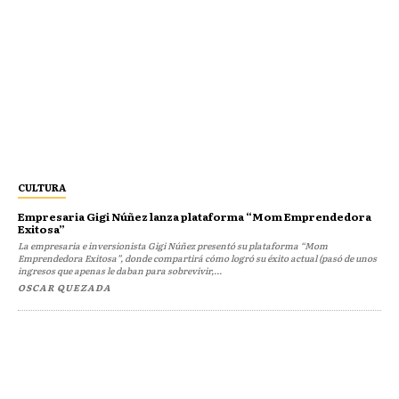
CULTURA
Empresaria Gigi Núñez lanza plataforma “Mom Emprendedora
Exitosa”
La empresaria e inversionista Gigi Núñez presentó su plataforma “Mom
Emprendedora Exitosa”, donde compartirá cómo logró su éxito actual (pasó de unos
ingresos que apenas le daban para sobrevivir,...
OSCAR QUEZADA