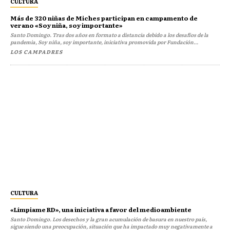
CULTURA
Más de 320 niñas de Miches participan en campamento de
verano «Soy niña, soy importante»
Santo Domingo. Tras dos años en formato a distancia debido a los desafíos de la
pandemia, Soy niña, soy importante, iniciativa promovida por Fundación...
LOS CAMPADRES
CULTURA
«Límpiame RD», una iniciativa a favor del medioambiente
Santo Domingo. Los desechos y la gran acumulación de basura en nuestro país,
sigue siendo una preocupación, situación que ha impactado muy negativamente a